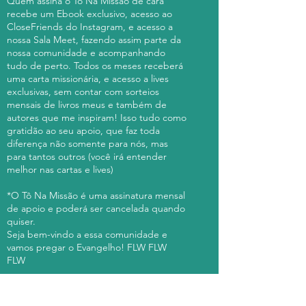
Quem assina o Tô Na Missão de cara
recebe um Ebook exclusivo, acesso ao
CloseFriends do Instagram, e acesso a
nossa Sala Meet, fazendo assim parte da
nossa comunidade e acompanhando
tudo de perto. Todos os meses receberá
uma carta missionária, e acesso a lives
exclusivas, sem contar com sorteios
mensais de livros meus e também de
autores que me inspiram! Isso tudo como
gratidão ao seu apoio, que faz toda
diferença não somente para nós, mas
para tantos outros (você irá entender
melhor nas cartas e lives)
*O Tô Na Missão é uma assinatura mensal
de apoio e poderá ser cancelada quando
quiser.
Seja bem-vindo a essa comunidade e
vamos pregar o Evangelho! FLW FLW
FLW