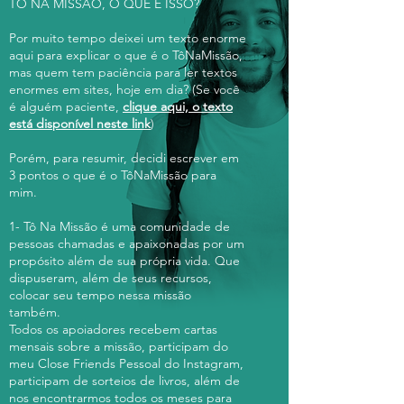
TÔ NA MISSÃO, O QUE É ISSO?
Por muito tempo deixei um texto enorme
aqui para explicar o que é o TôNaMissão,
mas quem tem paciência para ler textos
enormes em sites, hoje em dia? (Se você
é alguém paciente,
clique aqui, o texto
está disponível neste link
)
Porém, para resumir, decidi escrever em
3 pontos o que é o TôNaMissão para
mim.
1- Tô Na Missão é uma comunidade de
pessoas chamadas e apaixonadas por um
propósito além de sua própria vida. Que
dispuseram, além de seus recursos,
colocar seu tempo nessa missão
também.
Todos os apoiadores recebem cartas
mensais sobre a missão, participam do
meu Close Friends Pessoal do Instagram,
participam de sorteios de livros, além de
nos encontrarmos todos os meses para