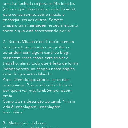
uma live fechada só para os Missionários
(é assim que chamo os apoiadores aqui),
para conversarmos sobre missão e
encorajar uns aos outros. Sempre
preparo uma mensagem especial e conto
sobre o que está acontecendo por lá.
2 - Somos Missionários! É muito comum
na internet, as pessoas que gostam e
aprendem com algum canal ou blog,
assinarem esses canais para apoiar o
trabalho, afinal, tudo que é feito de forma
independente, se chegou nessa página,
sabe do que estou falando.
Aqui, além de apoiadores, se tornam
missionários. Pois missão não é feita só
por quem vai, mas também por quem
envia.
Como diz na descrição do canal, “minha
vida é uma viagem, uma viagem
missionária”
3 - Muita coisa exclusiva.