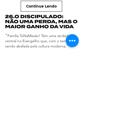
Continue Lendo
"
Família ToNaMissão!
Tem uma verdade
central no Evangelho que, com o tempo, foi
sendo abafada pela cultura moderna," ...
Continue Lendo
"
Queridos amigos e parceiros de missão,
estamos caminhando para completar seis
anos na Europa como família, desde a
primeira vez que pisamos na Itália, em
2020, com a Letícia" ...
Continue Lendo